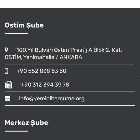
Ostim Şube
100.Yıl Bulvarı Ostim Prestij A Blok 2. Kat,
OSTİM, Yenimahalle / ANKARA
+90 552 838 83 50
+90 312 394 39 78
info@yeminlitercume.org
Merkez Şube