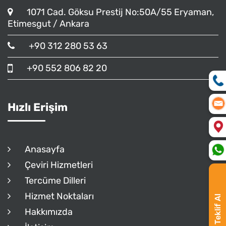
1071 Cad. Göksu Prestij No:50A/55 Eryaman,
Etimesgut / Ankara
+90 312 280 53 63
+90 552 806 82 20
Hızlı Erişim
Anasayfa
Çeviri Hizmetleri
Tercüme Dilleri
Hizmet Noktaları
Teklif Al
Hakkımızda