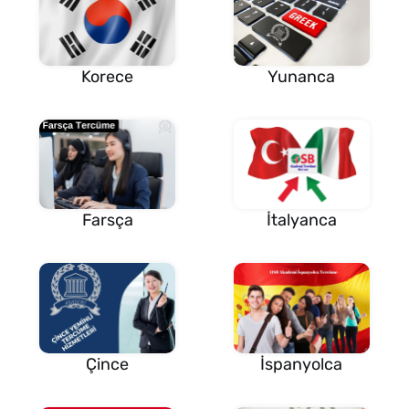
Korece
Yunanca
Farsça
İtalyanca
Çince
İspanyolca