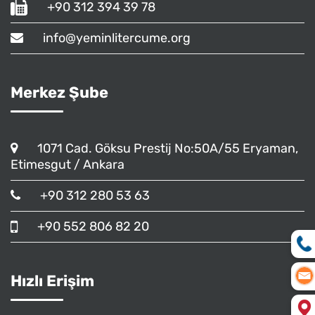
+90 312 394 39 78
info@yeminlitercume.org
Merkez Şube
1071 Cad. Göksu Prestij No:50A/55 Eryaman,
Etimesgut / Ankara
+90 312 280 53 63
+90 552 806 82 20
Hızlı Erişim