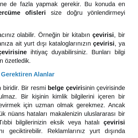
k ne de fazla yapmak gerekir. Bu konuda en
ercüme ofisleri
size doğru yönlendirmeyi
acınız olabilir. Örneğin bir kitabın
çevirisi
, bir
anıza ait yurt dışı kataloglarınızın
çevirisi
, ya
çevirisine
ihtiyaç duyabilirsiniz. Bunları bilgi
in özetledik.
 Gerektiren Alanlar
biridir. Bir resmi
belge çeviri
sinin çevirisinde
maz. Bir kişinin kimlik bilgilerini içeren bir
 çevirmek için uzman olmak gerekmez. Ancak
k nüans hataları makalenizin uluslararası bir
bbi bilgilerinizin eksik veya hatalı
çevirisi
geciktirebilir. Reklamlarınız yurt dışında