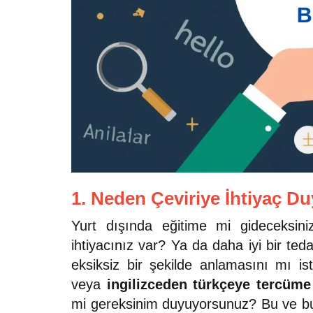
1. Neden Çeviriye İhtiyaç 
Yurt dışında eğitime mi gideceksin
ihtiyacınız var? Ya da daha iyi bir ted
eksiksiz bir şekilde anlamasını mı i
veya
ingilizceden türkçeye tercüme
mi gereksinim duyuyorsunuz? Bu ve bunun