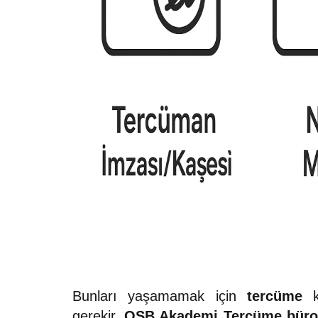
Bunları yaşamamak için
tercüme
ko
gerekir.
OSB Akademi Tercüme bür