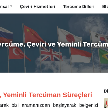
msal
Çeviri Hizmetleri
Tercüme Dilleri
Bl
ercüme, Çeviri ve Yeminli Tercü
Di
, Yeminli Tercüman Süreçleri
rak bizi aramanızdan başlayarak belgenizi