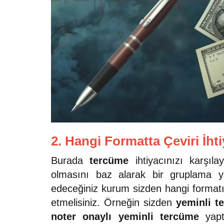
2. Hangi Formatta Çeviri İhti
Burada
tercüme
ihtiyacınızı karşıl
olmasını baz alarak bir gruplama ya
edeceğiniz kurum sizden hangi formatı 
etmelisiniz. Örneğin sizden
yeminli t
noter onaylı yeminli tercüme
yaptı