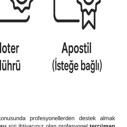
nusunda profesyonellerden destek almak
osu
sizi ihtiyacınız olan profesyonel
tercüman