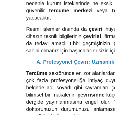
nedenle kurum isteklerinde ne eksi
güvenilir
tercüme merkezi
veya
t
yapacaktır.
Resmi işlemler dışında da
çeviri
ihtiy
cihazın teknik bilgilerinin
çevirisi
, firm
da tedavi amaçlı tıbbi geçmişinizin
sahibi olmanız için başlıcalarını sizin iç
A. Profesyonel Çeviri: Uzmanlık
Tercüme
sektöründe en zor alanlardan 
çok fazla profesyonelliğe ihtiyaç duyul
belgede adı soyadı gibi kavramları
bilimsel bir makalenin
çevirisinde
küçü
dergide yayınlanmasına engel olur. Tı
doktorunuzun durumunuzu anlamasını 