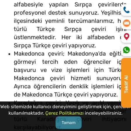
alfabesiyle yapılan Sırpça çevirilerde
profesyonel destek sunuyoruz. Yeşilhisar
ilçesindeki yeminli tercümanlarımız, her
türlü Türkçe Sırpça çeviri işini
üstlenmektedir. Her iki alfabeden de
Sırpça Türkçe çeviri yapıyoruz.
Makedonca çeviri; Makedonya'da eğitim
görmeyi tercih eden öğrenciler için
başvuru ve vize işlemleri için Türkçe
Makedonca çeviri hizmeti sunuyoruz.
Teklif Al
Ayrıca öğrencilerin denklik işlemleri için
de Makedonca Türkçe çeviri yapıyoruz.
Karadağca çeviri; Yazılı ve ardıl yeminli
Web sitemizde kullanıcı deneyimini geliştirmek için, çerezler
tercüme hizmeti sunuyoruz, böylece her
kullanılmaktadır.
Çerez Politikamızı
inceleyebilirsiniz.
türlü Karadağca çeviri ihtiyacını
Tamam
karşılayabiliyoruz.