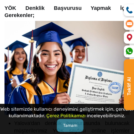
YÖK Denklik Başvurusu Yapmak İçin
Gerekenler;
Teklif Al
Web sitemizde kullanıcı deneyimini geliştirmek için, çerezler
kullanılmaktadır.
Çerez Politikamızı
inceleyebilirsiniz.
Yalova'dan denklik başvurusunda bulunacak
Tamam
müşterilerimiz YÖK sayfası online işlemler