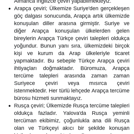
Almanca İngilizce çeviri yapabilmekteyiz.
Arapça çeviri; Ülkemize Suriye'den gerçekleşen
göç dalgası sonucunda, Arapça artık ülkemizde
konuşulan diller arasına girmiştir. Suriye ve
diğer Arapça konuşulan ülkelerden gelen
bireylerin Arapça Türkçe çeviri talepleri oldukça
yoğundur. Bunun yanı sıra, ülkemizdeki birçok
kişi ve kurum da Arap ülkeleriyle ticaret
yapmaktadır. Bu sebeple Türkçe Arapça çeviri
ihtiyaçları doğmaktadır. Büromuza, Arapça
tercüme talepleri arasında zaman zaman
Suriyece çeviri veya mısırca çeviri
istenmektedir. Her türlü lehçede Arapça tercüme
bürosu hizmeti sunmaktayız.
Rusça çeviri; Ülkemizde Rusça tercüme talepleri
oldukça fazladır. Yalova'da Rusça yeminli
tercüman ekibimiz, çoğunlukla ana dili Rusça
olan ve Türkçeyi akıcı bir şekilde konuşan