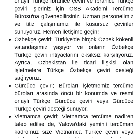
onaylı Türkçe İbranice çeviri ve İbranice Türkçe
çeviri işleriniz için OSB Akademi Tercüme
Bürosu'na güvenebilirsiniz. Uzman personelimiz
ve titiz çalışmamız ile kusursuz çeviriler
sunuyoruz. Hemen iletişime geçin!
Özbekçe çeviri; Türkiye'de birçok Özbek kökenli
vatandaşımız yaşıyor ve onların Özbekçe
Türkçe çeviri ihtiyaçlarını eksiksiz karşılıyoruz.
Ayrıca, Özbekistan ile ticari ilişkisi olan
işletmelere Türkçe Özbekçe çeviri desteği
sağlıyoruz.
Gürcüce çeviri; Büroları İşletmemiz tercüme
büroları arasında öncü bir konumda ve resmi
onaylı Türkçe Gürcüce çeviri veya Gürcüce
Türkçe çeviri desteği sunuyor.
Vietnamca çeviri; Vietnamca tercüme nadiren
talep edilse de, Yalova'daki yeminli tercüman
kadromuz size Vietnamca Türkçe çeviri veya