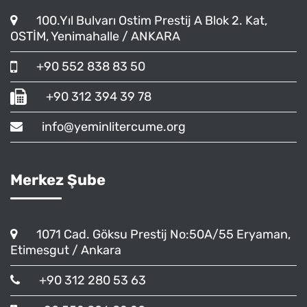
100.Yıl Bulvarı Ostim Prestij A Blok 2. Kat,
OSTİM, Yenimahalle / ANKARA
+90 552 838 83 50
+90 312 394 39 78
info@yeminlitercume.org
Merkez Şube
1071 Cad. Göksu Prestij No:50A/55 Eryaman,
Etimesgut / Ankara
+90 312 280 53 63