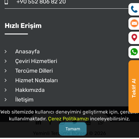
+90 552 806 82 20
Hızlı Erişim
Anasayfa
Çeviri Hizmetleri
Tercüme Dilleri
Hizmet Noktaları
Teklif Al
Hakkımızda
İletişim
Web sitemizde kullanıcı deneyimini geliştirmek için, çerezler
kullanılmaktadır.
Çerez Politikamızı
inceleyebilirsiniz.
Tamam
Yeminli Tercüme Bürosu © 2026