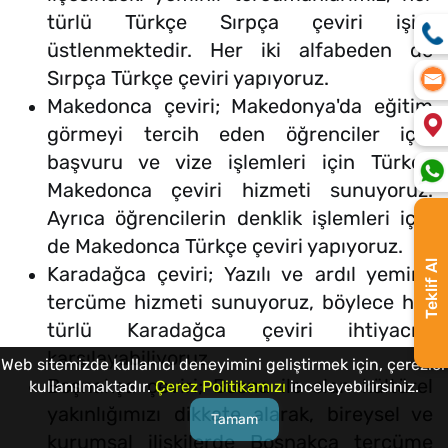
türlü Türkçe Sırpça çeviri işini
üstlenmektedir. Her iki alfabeden de
Sırpça Türkçe çeviri yapıyoruz.
Makedonca çeviri; Makedonya'da eğitim
görmeyi tercih eden öğrenciler için
başvuru ve vize işlemleri için Türkçe
Makedonca çeviri hizmeti sunuyoruz.
Ayrıca öğrencilerin denklik işlemleri için
de Makedonca Türkçe çeviri yapıyoruz.
Teklif Al
Karadağca çeviri; Yazılı ve ardıl yeminli
tercüme hizmeti sunuyoruz, böylece her
türlü Karadağca çeviri ihtiyacını
karşılayabiliyoruz.
Web sitemizde kullanıcı deneyimini geliştirmek için, çerezler
Boşnakça çeviri; Bosna ile olan kültürel
kullanılmaktadır.
Çerez Politikamızı
inceleyebilirsiniz.
yakınlığımızı dikkate alarak, bireysel ve
Tamam
kurumsal ilişkilerde Boşnakça tercüme