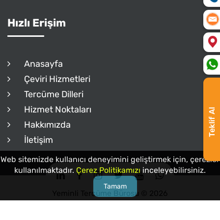
Hızlı Erişim
Anasayfa
Çeviri Hizmetleri
Tercüme Dilleri
Hizmet Noktaları
Teklif Al
Hakkımızda
İletişim
Web sitemizde kullanıcı deneyimini geliştirmek için, çerezler
kullanılmaktadır.
Çerez Politikamızı
inceleyebilirsiniz.
Tamam
Yeminli Tercüme Bürosu © 2026