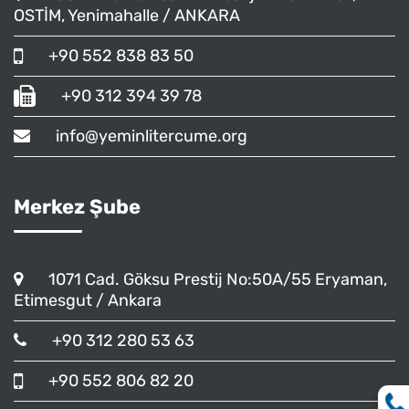
OSTİM, Yenimahalle / ANKARA
+90 552 838 83 50
+90 312 394 39 78
info@yeminlitercume.org
Merkez Şube
1071 Cad. Göksu Prestij No:50A/55 Eryaman,
Etimesgut / Ankara
+90 312 280 53 63
+90 552 806 82 20