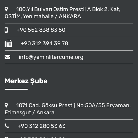
100.Yıl Bulvarı Ostim Prestij A Blok 2. Kat,
OSTİM, Yenimahalle / ANKARA
+90 552 838 83 50
+90 312 394 39 78
info@yeminlitercume.org
Merkez Şube
1071 Cad. Göksu Prestij No:50A/55 Eryaman,
Etimesgut / Ankara
+90 312 280 53 63