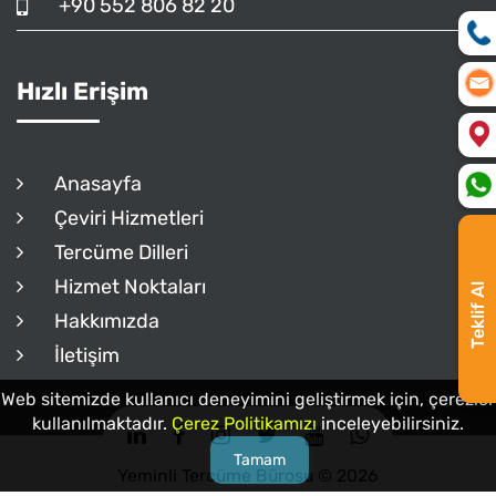
+90 552 806 82 20
Hızlı Erişim
Anasayfa
Çeviri Hizmetleri
Tercüme Dilleri
Hizmet Noktaları
Teklif Al
Hakkımızda
İletişim
Web sitemizde kullanıcı deneyimini geliştirmek için, çerezler
kullanılmaktadır.
Çerez Politikamızı
inceleyebilirsiniz.
Tamam
Yeminli Tercüme Bürosu © 2026