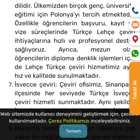
dilidir. Ülkemizden birçok genç, üniversite
eğitimi için Polonya'yı tercih etmektedir.
Özellikle öğrencilerin başvuru, kayıt ve
vize süreçlerinde Türkçe Lehçe çeviri
ihtiyaçlarına hızlı ve profesyonel destek
sağlıyoruz. Ayrıca, mezun olan
öğrencilerin diploma denklik işlemleri için
de Lehçe Türkçe çeviri hizmetimiz aynı
hız ve kalitede sunulmaktadır.
Teklif Al
İsvecce çeviri; Çeviri ofisimiz, Sinanpaşa
ilçesinde her seviyede Türkçe İsveççe
çeviri hizmeti sunmaktadır. Aynı şekilde,
İsveç'ten getirdiğiniz belgelerin İsveççe
Web sitemizde kullanıcı deneyimini geliştirmek için, çerezler
Türkçe çevirisini de yapıyoruz.
kullanılmaktadır.
Çerez Politikamızı
inceleyebilirsiniz.
Macarca çeviri; Macaristan ülkemize çok
Tamam
yakın bir coğrafyadır. Çok alanda ilişkimiz