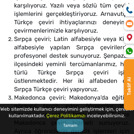
karşılıyoruz. Yazılı veya sözlü tüm çeviri
işlemlerini gerçekleştiriyoruz. Arnavutça
Türkçe çeviri ihtiyaçlarınızı deneyimli
çevirmenlerimizle karşılıyoruz.
Sırpça çeviri; Latin alfabesiyle veya Kiril
alfabesiyle yapılan Sırpça çevirilerde
profesyonel destek sunuyoruz. Şenpazar
ilçesindeki yeminli tercümanlarımız, her
türlü Türkçe Sırpça çeviri işini
Teklif Al
üstlenmektedir. Her iki alfabeden de
Sırpça Türkçe çeviri yapıyoruz.
Makedonca çeviri; Makedonya'da eğitim
görmeyi tercih eden öğrenciler için
Web sitemizde kullanıcı deneyimini geliştirmek için, çerezler
başvuru ve vize işlemleri için Türkçe
kullanılmaktadır.
Çerez Politikamızı
inceleyebilirsiniz.
Makedonca çeviri hizmeti sunuyoruz.
Tamam
Ayrıca öğrencilerin denklik işlemleri için