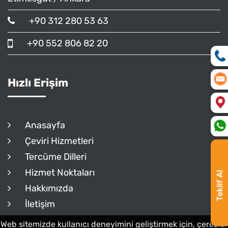
+90 312 280 53 63
+90 552 806 82 20
Hızlı Erişim
Anasayfa
Çeviri Hizmetleri
Tercüme Dilleri
Hizmet Noktaları
Teklif Al
Hakkımızda
İletişim
Web sitemizde kullanıcı deneyimini geliştirmek için, çerezler