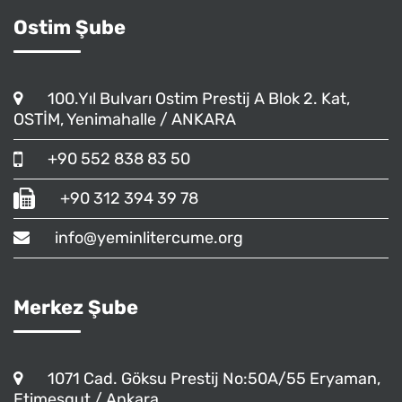
Ostim Şube
100.Yıl Bulvarı Ostim Prestij A Blok 2. Kat,
OSTİM, Yenimahalle / ANKARA
+90 552 838 83 50
+90 312 394 39 78
info@yeminlitercume.org
Merkez Şube
1071 Cad. Göksu Prestij No:50A/55 Eryaman,
Etimesgut / Ankara