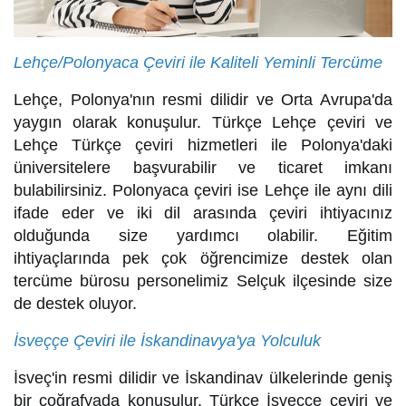
Lehçe/Polonyaca Çeviri ile Kaliteli Yeminli Tercüme
Lehçe, Polonya'nın resmi dilidir ve Orta Avrupa'da
yaygın olarak konuşulur. Türkçe Lehçe çeviri ve
Lehçe Türkçe çeviri hizmetleri ile Polonya'daki
üniversitelere başvurabilir ve ticaret imkanı
bulabilirsiniz. Polonyaca çeviri ise Lehçe ile aynı dili
ifade eder ve iki dil arasında çeviri ihtiyacınız
olduğunda size yardımcı olabilir. Eğitim
ihtiyaçlarında pek çok öğrencimize destek olan
tercüme bürosu personelimiz Selçuk ilçesinde size
de destek oluyor.
İsveççe Çeviri ile İskandinavya'ya Yolculuk
İsveç'in resmi dilidir ve İskandinav ülkelerinde geniş
bir coğrafyada konuşulur. Türkçe İsveççe çeviri ve