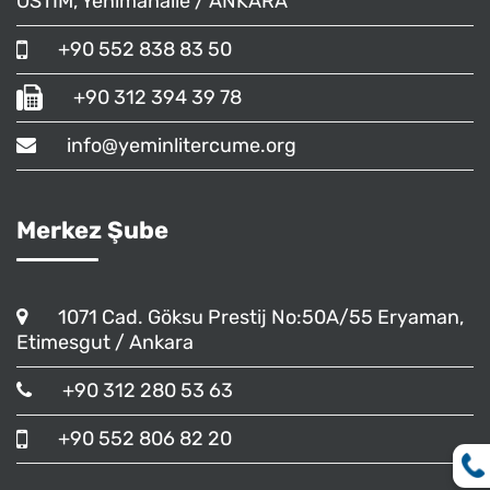
OSTİM, Yenimahalle / ANKARA
+90 552 838 83 50
+90 312 394 39 78
info@yeminlitercume.org
Merkez Şube
1071 Cad. Göksu Prestij No:50A/55 Eryaman,
Etimesgut / Ankara
+90 312 280 53 63
+90 552 806 82 20