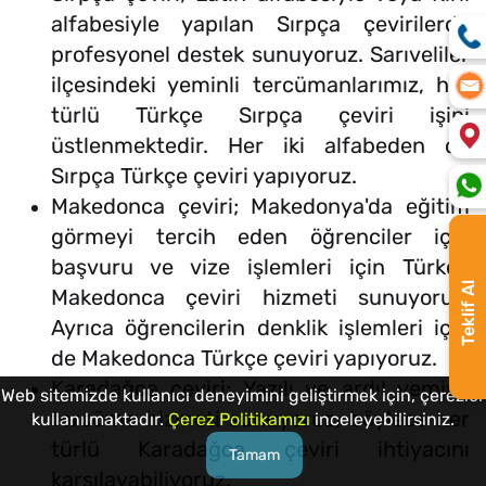
alfabesiyle yapılan Sırpça çevirilerde
profesyonel destek sunuyoruz. Sarıveliler
ilçesindeki yeminli tercümanlarımız, her
türlü Türkçe Sırpça çeviri işini
üstlenmektedir. Her iki alfabeden de
Sırpça Türkçe çeviri yapıyoruz.
Makedonca çeviri; Makedonya'da eğitim
görmeyi tercih eden öğrenciler için
başvuru ve vize işlemleri için Türkçe
Teklif Al
Makedonca çeviri hizmeti sunuyoruz.
Ayrıca öğrencilerin denklik işlemleri için
de Makedonca Türkçe çeviri yapıyoruz.
Karadağca çeviri; Yazılı ve ardıl yeminli
Web sitemizde kullanıcı deneyimini geliştirmek için, çerezler
tercüme hizmeti sunuyoruz, böylece her
kullanılmaktadır.
Çerez Politikamızı
inceleyebilirsiniz.
türlü Karadağca çeviri ihtiyacını
Tamam
karşılayabiliyoruz.