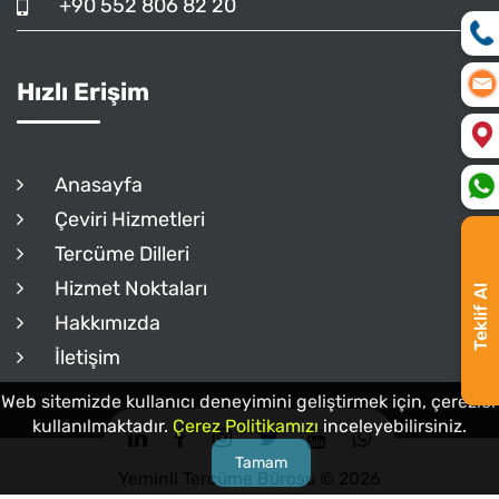
+90 552 806 82 20
Hızlı Erişim
Anasayfa
Çeviri Hizmetleri
Tercüme Dilleri
Hizmet Noktaları
Teklif Al
Hakkımızda
İletişim
Web sitemizde kullanıcı deneyimini geliştirmek için, çerezler
kullanılmaktadır.
Çerez Politikamızı
inceleyebilirsiniz.
Tamam
Yeminli Tercüme Bürosu © 2026