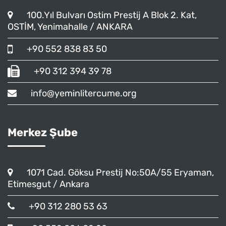
100.Yıl Bulvarı Ostim Prestij A Blok 2. Kat,
OSTİM, Yenimahalle / ANKARA
+90 552 838 83 50
+90 312 394 39 78
info@yeminlitercume.org
Merkez Şube
1071 Cad. Göksu Prestij No:50A/55 Eryaman,
Etimesgut / Ankara
+90 312 280 53 63