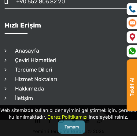
+90 552 806 82 20
Hızlı Erişim
Anasayfa
Çeviri Hizmetleri
Tercüme Dilleri
Hizmet Noktaları
Teklif Al
Hakkımızda
İletişim
Web sitemizde kullanıcı deneyimini geliştirmek için, çerezler
kullanılmaktadır.
Çerez Politikamızı
inceleyebilirsiniz.
Tamam
Yeminli Tercüme Bürosu © 2026