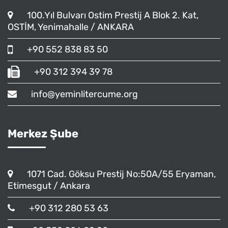
100.Yıl Bulvarı Ostim Prestij A Blok 2. Kat,
OSTİM, Yenimahalle / ANKARA
+90 552 838 83 50
+90 312 394 39 78
info@yeminlitercume.org
Merkez Şube
1071 Cad. Göksu Prestij No:50A/55 Eryaman,
Etimesgut / Ankara
+90 312 280 53 63