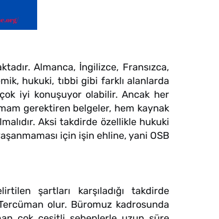
dır. Almanca, İngilizce, Fransızca,
k, hukuki, tıbbi gibi farklı alanlarda
çok iyi konuşuyor olabilir. Ancak her
timam gerektiren belgeler, hem kaynak
lıdır. Aksi takdirde özellikle hukuki
yaşanmaması için işin ehline, yani OSB
tilen şartları karşıladığı takdirde
i Tercüman olur. Büromuz kadrosunda
n çok çeşitli sebeplerle uzun süre