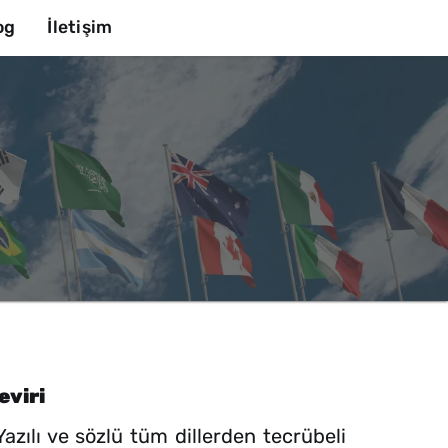
og
İletişim
eviri
ılı ve sözlü tüm dillerden tecrübeli