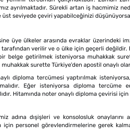
ımız ayrılmaktadır. Sürekli artan iş hacmimiz n
de üst seviyede çeviri yapabilceğinizi düşünüyorsan
ine üye ülkeler arasında evraklar üzerindeki im
e tarafından verilir ve o ülke için geçerli değildi
r belge getirilmek isteniyorsa muhakkak surett
a muhakkak surette Türkiye’den apostil onaylı ola
ylı diploma tercümesi yaptırılmak isteniyorsa, 
unmalıdır. Eğer isteniyorsa diploma tercüme
ıdır. Hitamında noter onaylı diploma çevirisi için 
z adına dışişleri ve konsolosluk onaylarını al
 için personel görevlendirmelerine gerek kalma