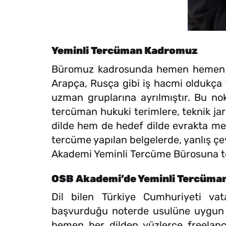
Yeminli Tercüman Kadromuz
Büromuz kadrosunda hemen hemen tüm
Arapça, Rusça gibi iş hacmi oldukça f
uzman gruplarına ayrılmıştır. Bu nok
tercüman hukuki terimlere, teknik ja
dilde hem de hedef dilde evrakta mev
tercüme yapılan belgelerde, yanlış çe
Akademi Yeminli Tercüme Bürosuna te
OSB Akademi’de Yeminli Tercüman
Dil bilen Türkiye Cumhuriyeti vata
başvurduğu noterde usulüne uygun o
hemen her dilden yüzlerce freelan