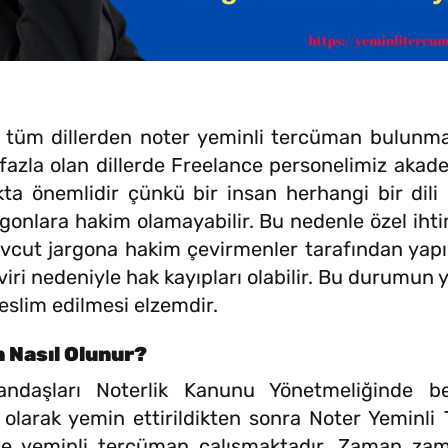
 dillerden noter yeminli tercüman bulunmakta
azla olan dillerde Freelance personelimiz akademi
ta önemlidir çünkü bir insan herhangi bir dili 
rgonlara hakim olamayabilir. Bu nedenle özel ih
cut jargona hakim çevirmenler tarafından yapılma
viri nedeniyle hak kayıpları olabilir. Bu durumun 
slim edilmesi elzemdir.
 Nasıl Olunur?
ndaşları Noterlik Kanunu Yönetmeliğinde belir
larak yemin ettirildikten sonra Noter Yeminl
ce yeminli tercüman çalışmaktadır. Zaman zama