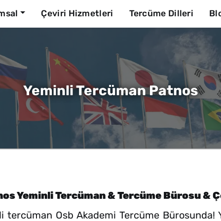
msal
Çeviri Hizmetleri
Tercüme Dilleri
Bl
Yeminli Tercüman Patnos
os Yeminli Tercüman & Tercüme Bürosu & Ç
nli tercüman Osb Akademi Tercüme Bürosunda! Yaz