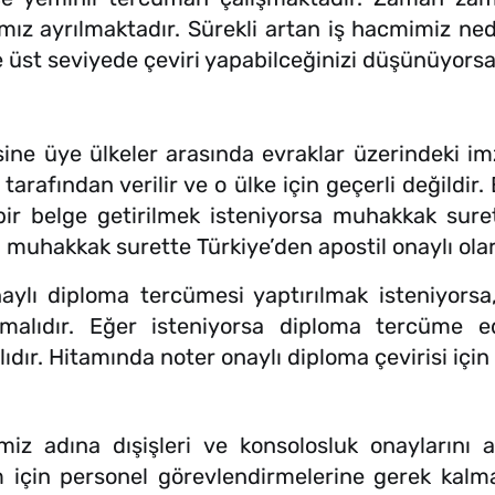
ımız ayrılmaktadır. Sürekli artan iş hacmimiz n
de üst seviyede çeviri yapabilceğinizi düşünüyorsan
ine üye ülkeler arasında evraklar üzerindeki im
e tarafından verilir ve o ülke için geçerli değildi
r belge getirilmek isteniyorsa muhakkak surett
a muhakkak surette Türkiye’den apostil onaylı ola
ylı diploma tercümesi yaptırılmak isteniyorsa, 
unmalıdır. Eğer isteniyorsa diploma tercüme
ıdır. Hitamında noter onaylı diploma çevirisi için 
z adına dışişleri ve konsolosluk onaylarını al
 için personel görevlendirmelerine gerek kalma