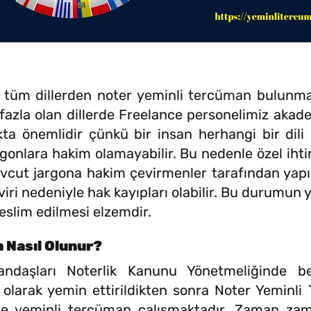
 dillerden noter yeminli tercüman bulunmakta
azla olan dillerde Freelance personelimiz akademi
ta önemlidir çünkü bir insan herhangi bir dili 
rgonlara hakim olamayabilir. Bu nedenle özel ih
cut jargona hakim çevirmenler tarafından yapılma
viri nedeniyle hak kayıpları olabilir. Bu durumun 
slim edilmesi elzemdir.
 Nasıl Olunur?
ndaşları Noterlik Kanunu Yönetmeliğinde belir
larak yemin ettirildikten sonra Noter Yeminl
ce yeminli tercüman çalışmaktadır. Zaman zama