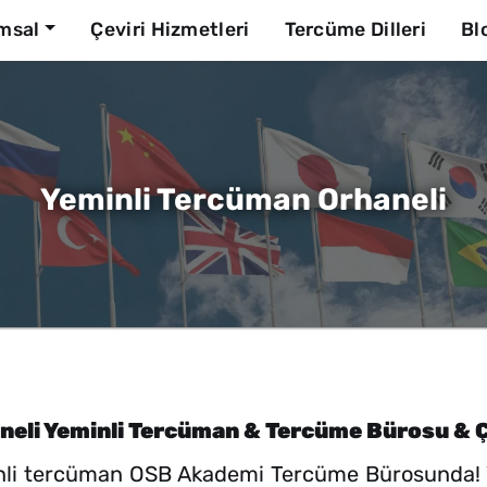
msal
Çeviri Hizmetleri
Tercüme Dilleri
Bl
Yeminli Tercüman Orhaneli
neli Yeminli Tercüman & Tercüme Bürosu & Ç
inli tercüman OSB Akademi Tercüme Bürosunda! Ya