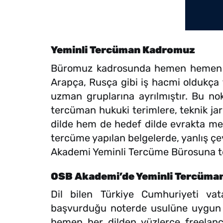
Yeminli Tercüman Kadromuz
Büromuz kadrosunda hemen hemen tüm
Arapça, Rusça gibi iş hacmi oldukça f
uzman gruplarına ayrılmıştır. Bu nok
tercüman hukuki terimlere, teknik ja
dilde hem de hedef dilde evrakta mev
tercüme yapılan belgelerde, yanlış çe
Akademi Yeminli Tercüme Bürosuna te
OSB Akademi’de Yeminli Tercüman
Dil bilen Türkiye Cumhuriyeti vata
başvurduğu noterde usulüne uygun o
hemen her dilden yüzlerce freelan