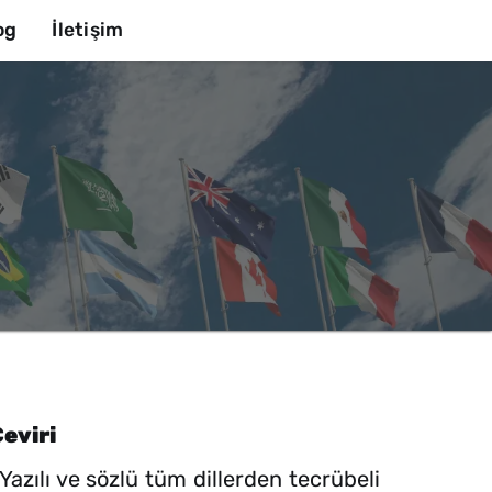
og
İletişim
eviri
zılı ve sözlü tüm dillerden tecrübeli