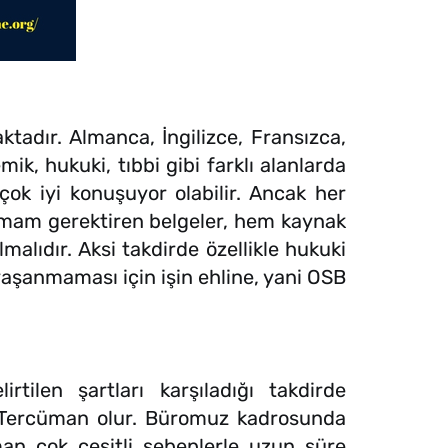
dır. Almanca, İngilizce, Fransızca,
k, hukuki, tıbbi gibi farklı alanlarda
çok iyi konuşuyor olabilir. Ancak her
timam gerektiren belgeler, hem kaynak
lıdır. Aksi takdirde özellikle hukuki
yaşanmaması için işin ehline, yani OSB
tilen şartları karşıladığı takdirde
i Tercüman olur. Büromuz kadrosunda
n çok çeşitli sebeplerle uzun süre