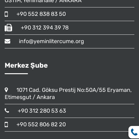
OSTİM, Yenimahalle / ANKARA
+90 552 838 83 50
+90 312 394 39 78
info@yeminlitercume.org
Merkez Şube
1071 Cad. Göksu Prestij No:50A/55 Eryaman,
Etimesgut / Ankara
+90 312 280 53 63
+90 552 806 82 20