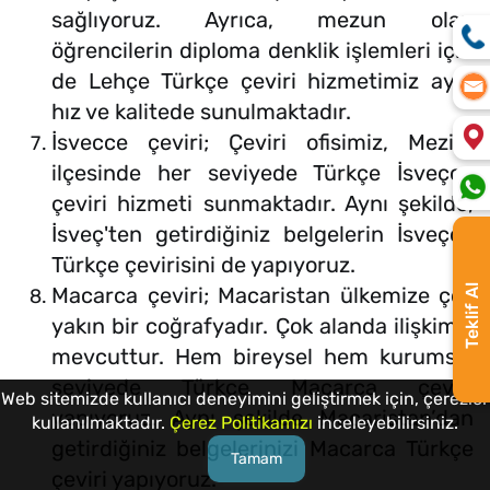
sağlıyoruz. Ayrıca, mezun olan
öğrencilerin diploma denklik işlemleri için
de Lehçe Türkçe çeviri hizmetimiz aynı
hız ve kalitede sunulmaktadır.
İsvecce çeviri; Çeviri ofisimiz, Mezitli
ilçesinde her seviyede Türkçe İsveççe
çeviri hizmeti sunmaktadır. Aynı şekilde,
İsveç'ten getirdiğiniz belgelerin İsveççe
Türkçe çevirisini de yapıyoruz.
Teklif Al
Macarca çeviri; Macaristan ülkemize çok
yakın bir coğrafyadır. Çok alanda ilişkimiz
mevcuttur. Hem bireysel hem kurumsal
seviyede Türkçe Macarca çeviri
Web sitemizde kullanıcı deneyimini geliştirmek için, çerezler
yapıyoruz. Aynı şekilde Macaristan’dan
kullanılmaktadır.
Çerez Politikamızı
inceleyebilirsiniz.
getirdiğiniz belgelerinizi Macarca Türkçe
Tamam
çeviri yapıyoruz.