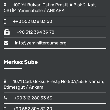
100.Yıl Bulvarı Ostim Prestij A Blok 2. Kat,
OSTİM, Yenimahalle / ANKARA
+90 552 838 83 50
+90 312 394 39 78
info@yeminlitercume.org
Merkez Şube
1071 Cad. Göksu Prestij No:50A/55 Eryaman,
Etimesgut / Ankara
+90 312 280 53 63
+90 552 806 82 20