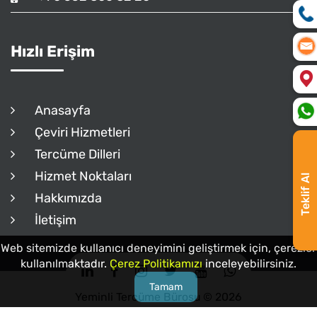
Hızlı Erişim
Anasayfa
Çeviri Hizmetleri
Tercüme Dilleri
Hizmet Noktaları
Teklif Al
Hakkımızda
İletişim
Web sitemizde kullanıcı deneyimini geliştirmek için, çerezler
kullanılmaktadır.
Çerez Politikamızı
inceleyebilirsiniz.
Tamam
Yeminli Tercüme Bürosu © 2026