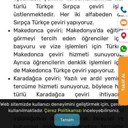
türlü Türkçe Sırpça çeviri işini
üstlenmektedir. Her iki alfabeden de
Sırpça Türkçe çeviri yapıyoruz.
Makedonca çeviri; Makedonya'da eğitim
görmeyi tercih eden öğrenciler için
başvuru ve vize işlemleri için Türkçe
Makedonca çeviri hizmeti sunuyoruz.
Ayrıca öğrencilerin denklik işlemleri için
de Makedonca Türkçe çeviri yapıyoruz.
Teklif Al
Karadağca çeviri; Yazılı ve ardıl yeminli
tercüme hizmeti sunuyoruz, böylece her
türlü Karadağca çeviri ihtiyacını
karşılayabiliyoruz.
Web sitemizde kullanıcı deneyimini geliştirmek için, çerezler
Boşnakça çeviri; Bosna ile olan kültürel
kullanılmaktadır.
Çerez Politikamızı
inceleyebilirsiniz.
yakınlığımızı dikkate alarak, bireysel ve
Tamam
kurumsal ilişkilerde Boşnakça tercüme