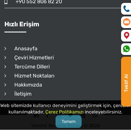
+90 552 806 82 20
Hızlı Erişim
Anasayfa
Çeviri Hizmetleri
Tercüme Dilleri
Hizmet Noktaları
Teklif Al
Hakkımızda
İletişim
Web sitemizde kullanıcı deneyimini geliştirmek için, çerezler
kullanılmaktadır.
Çerez Politikamızı
inceleyebilirsiniz.
Tamam
Yeminli Tercüme Bürosu © 2026