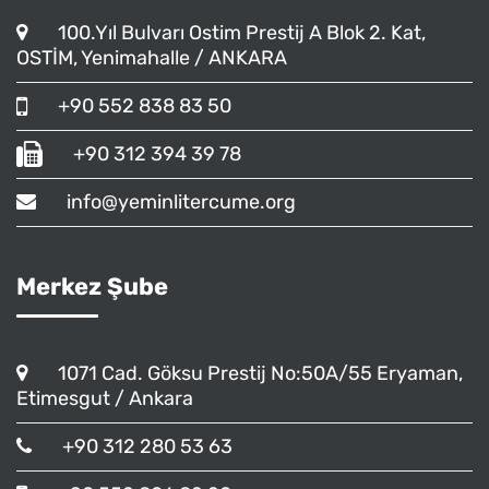
100.Yıl Bulvarı Ostim Prestij A Blok 2. Kat,
OSTİM, Yenimahalle / ANKARA
+90 552 838 83 50
+90 312 394 39 78
info@yeminlitercume.org
Merkez Şube
1071 Cad. Göksu Prestij No:50A/55 Eryaman,
Etimesgut / Ankara
+90 312 280 53 63