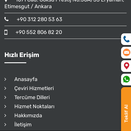
Etimesgut / Ankara
+90 312 280 53 63
+90 552 806 82 20
Hızlı Erişim
Anasayfa
Çeviri Hizmetleri
Tercüme Dilleri
Hizmet Noktaları
Teklif Al
Hakkımızda
İletişim