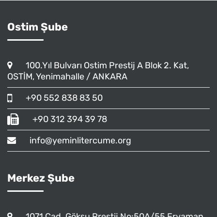
Ostim Şube
100.Yıl Bulvarı Ostim Prestij A Blok 2. Kat,
OSTİM, Yenimahalle / ANKARA
+90 552 838 83 50
+90 312 394 39 78
info@yeminlitercume.org
Merkez Şube
1071 Cad. Göksu Prestij No:50A/55 Eryaman,