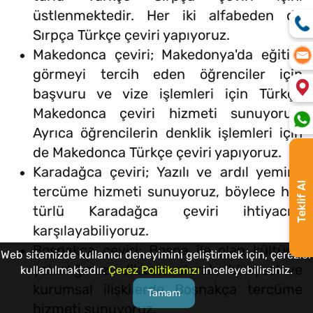
üstlenmektedir. Her iki alfabeden de
Sırpça Türkçe çeviri yapıyoruz.
Makedonca çeviri; Makedonya'da eğitim
görmeyi tercih eden öğrenciler için
başvuru ve vize işlemleri için Türkçe
Makedonca çeviri hizmeti sunuyoruz.
Ayrıca öğrencilerin denklik işlemleri için
de Makedonca Türkçe çeviri yapıyoruz.
Karadağca çeviri; Yazılı ve ardıl yeminli
Teklif Al
tercüme hizmeti sunuyoruz, böylece her
türlü Karadağca çeviri ihtiyacını
karşılayabiliyoruz.
Boşnakça çeviri; Bosna ile olan kültürel
Web sitemizde kullanıcı deneyimini geliştirmek için, çerezler
yakınlığımızı dikkate alarak, bireysel ve
kullanılmaktadır.
Çerez Politikamızı
inceleyebilirsiniz.
kurumsal ilişkilerde Boşnakça tercüme
Tamam
hizmeti sunuyoruz.