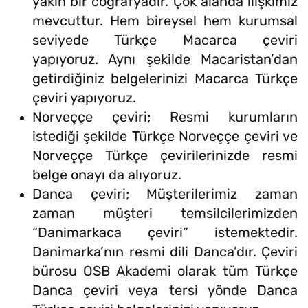
yakın bir coğrafyadır. Çok alanda ilişkimiz
mevcuttur. Hem bireysel hem kurumsal
seviyede Türkçe Macarca çeviri
yapıyoruz. Aynı şekilde Macaristan’dan
getirdiğiniz belgelerinizi Macarca Türkçe
çeviri yapıyoruz.
Norveççe çeviri; Resmi kurumların
istediği şekilde Türkçe Norveççe çeviri ve
Norveççe Türkçe çevirilerinizde resmi
belge onayı da alıyoruz.
Danca çeviri; Müşterilerimiz zaman
zaman müşteri temsilcilerimizden
“Danimarkaca çeviri” istemektedir.
Danimarka’nın resmi dili Danca’dır. Çeviri
bürosu OSB Akademi olarak tüm Türkçe
Danca çeviri veya tersi yönde Danca