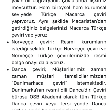
yakın bir coğrafyadır. Çok alanda ilişkimiz
mevcuttur. Hem bireysel hem kurumsal
seviyede Türkçe Macarca çeviri
yapıyoruz. Aynı şekilde Macaristan’dan
getirdiğiniz belgelerinizi Macarca Türkçe
çeviri yapıyoruz.
Norveççe çeviri; Resmi kurumların
istediği şekilde Türkçe Norveççe çeviri ve
Norveççe Türkçe çevirilerinizde resmi
belge onayı da alıyoruz.
Danca çeviri; Müşterilerimiz zaman
zaman müşteri temsilcilerimizden
“Danimarkaca çeviri” istemektedir.
Danimarka’nın resmi dili Danca’dır. Çeviri
bürosu OSB Akademi olarak tüm Türkçe
Danca çeviri veya tersi yönde Danca