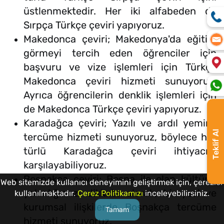
üstlenmektedir. Her iki alfabeden de
Sırpça Türkçe çeviri yapıyoruz.
Makedonca çeviri; Makedonya'da eğitim
görmeyi tercih eden öğrenciler için
başvuru ve vize işlemleri için Türkçe
Makedonca çeviri hizmeti sunuyoruz.
Ayrıca öğrencilerin denklik işlemleri için
de Makedonca Türkçe çeviri yapıyoruz.
Karadağca çeviri; Yazılı ve ardıl yeminli
Teklif Al
tercüme hizmeti sunuyoruz, böylece her
türlü Karadağca çeviri ihtiyacını
karşılayabiliyoruz.
Boşnakça çeviri; Bosna ile olan kültürel
Web sitemizde kullanıcı deneyimini geliştirmek için, çerezler
yakınlığımızı dikkate alarak, bireysel ve
kullanılmaktadır.
Çerez Politikamızı
inceleyebilirsiniz.
kurumsal ilişkilerde Boşnakça tercüme
Tamam
hizmeti sunuyoruz.