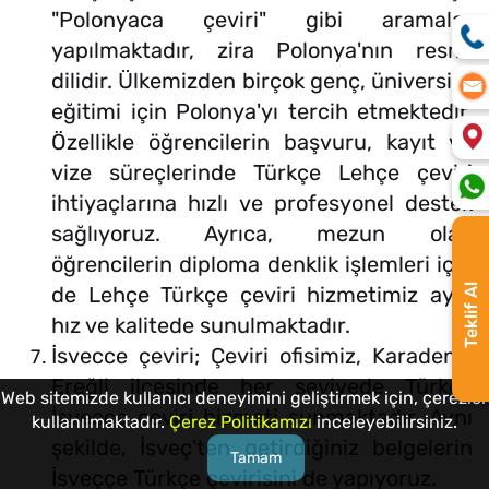
"Polonyaca çeviri" gibi aramalar
yapılmaktadır, zira Polonya'nın resmi
dilidir. Ülkemizden birçok genç, üniversite
eğitimi için Polonya'yı tercih etmektedir.
Özellikle öğrencilerin başvuru, kayıt ve
vize süreçlerinde Türkçe Lehçe çeviri
ihtiyaçlarına hızlı ve profesyonel destek
sağlıyoruz. Ayrıca, mezun olan
öğrencilerin diploma denklik işlemleri için
Teklif Al
de Lehçe Türkçe çeviri hizmetimiz aynı
hız ve kalitede sunulmaktadır.
İsvecce çeviri; Çeviri ofisimiz, Karadeniz
Ereğli ilçesinde her seviyede Türkçe
Web sitemizde kullanıcı deneyimini geliştirmek için, çerezler
İsveççe çeviri hizmeti sunmaktadır. Aynı
kullanılmaktadır.
Çerez Politikamızı
inceleyebilirsiniz.
şekilde, İsveç'ten getirdiğiniz belgelerin
Tamam
İsveççe Türkçe çevirisini de yapıyoruz.