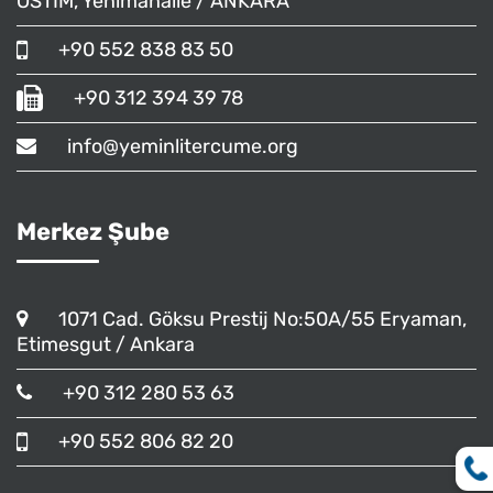
OSTİM, Yenimahalle / ANKARA
+90 552 838 83 50
+90 312 394 39 78
info@yeminlitercume.org
Merkez Şube
1071 Cad. Göksu Prestij No:50A/55 Eryaman,
Etimesgut / Ankara
+90 312 280 53 63
+90 552 806 82 20