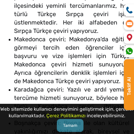
ilçesindeki yeminli tercümanlarımız, her
türlü Türkçe Sırpça çeviri işini
üstlenmektedir. Her iki alfabeden de
Sırpça Türkçe çeviri yapıyoruz.
Makedonca çeviri; Makedonya'da eğitim
görmeyi tercih eden öğrenciler için
başvuru ve vize işlemleri için Türkçe
Makedonca çeviri hizmeti sunuyoruz.
Ayrıca öğrencilerin denklik işlemleri için
Teklif Al
de Makedonca Türkçe çeviri yapıyoruz.
Karadağca çeviri; Yazılı ve ardıl yeminli
tercüme hizmeti sunuyoruz, böylece her
türlü Karadağca çeviri ihtiyacını
Web sitemizde kullanıcı deneyimini geliştirmek için, çerezler
karşılayabiliyoruz.
kullanılmaktadır.
Çerez Politikamızı
inceleyebilirsiniz.
Boşnakça çeviri; Bosna ile olan kültürel
Tamam
yakınlığımızı dikkate alarak, bireysel ve