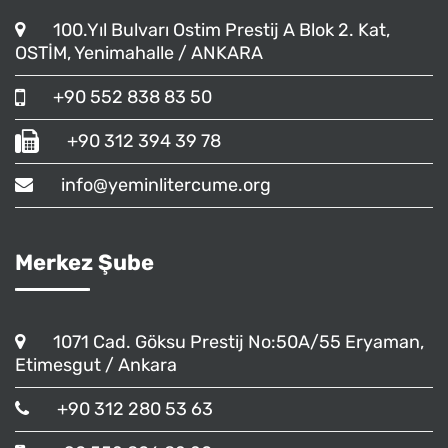
100.Yıl Bulvarı Ostim Prestij A Blok 2. Kat,
OSTİM, Yenimahalle / ANKARA
+90 552 838 83 50
+90 312 394 39 78
info@yeminlitercume.org
Merkez Şube
1071 Cad. Göksu Prestij No:50A/55 Eryaman,
Etimesgut / Ankara
+90 312 280 53 63