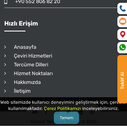
+90 552 806 82 20
Hızlı Erişim
Anasayfa
Çeviri Hizmetleri
Tercüme Dilleri
Hizmet Noktaları
Teklif Al
Hakkımızda
İletişim
Web sitemizde kullanıcı deneyimini geliştirmek için, çerezler
kullanılmaktadır.
Çerez Politikamızı
inceleyebilirsiniz.
Tamam
Yeminli Tercüme Bürosu © 2026