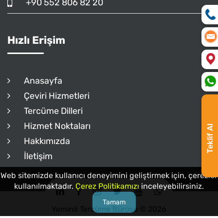
+90 552 806 82 20
Hızlı Erişim
Anasayfa
Çeviri Hizmetleri
Tercüme Dilleri
Hizmet Noktaları
Teklif Al
Hakkımızda
İletişim
Web sitemizde kullanıcı deneyimini geliştirmek için, çerezler
kullanılmaktadır.
Çerez Politikamızı
inceleyebilirsiniz.
Tamam
Yeminli Tercüme Bürosu © 2026