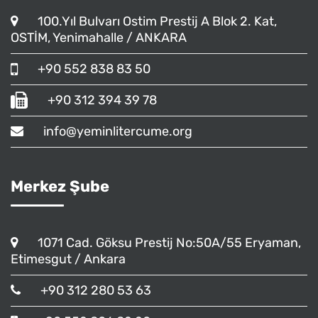
100.Yıl Bulvarı Ostim Prestij A Blok 2. Kat,
OSTİM, Yenimahalle / ANKARA
+90 552 838 83 50
+90 312 394 39 78
info@yeminlitercume.org
Merkez Şube
1071 Cad. Göksu Prestij No:50A/55 Eryaman,
Etimesgut / Ankara
+90 312 280 53 63