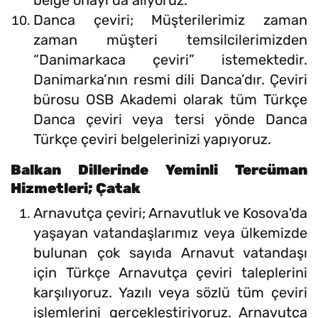
belge onayı da alıyoruz.
Danca çeviri; Müşterilerimiz zaman
zaman müşteri temsilcilerimizden
“Danimarkaca çeviri” istemektedir.
Danimarka’nın resmi dili Danca’dır. Çeviri
bürosu OSB Akademi olarak tüm Türkçe
Danca çeviri veya tersi yönde Danca
Türkçe çeviri belgelerinizi yapıyoruz.
Balkan Dillerinde Yeminli Tercüman
Hizmetleri; Çatak
Arnavutça çeviri; Arnavutluk ve Kosova'da
yaşayan vatandaşlarımız veya ülkemizde
bulunan çok sayıda Arnavut vatandaşı
için Türkçe Arnavutça çeviri taleplerini
karşılıyoruz. Yazılı veya sözlü tüm çeviri
işlemlerini gerçekleştiriyoruz. Arnavutça