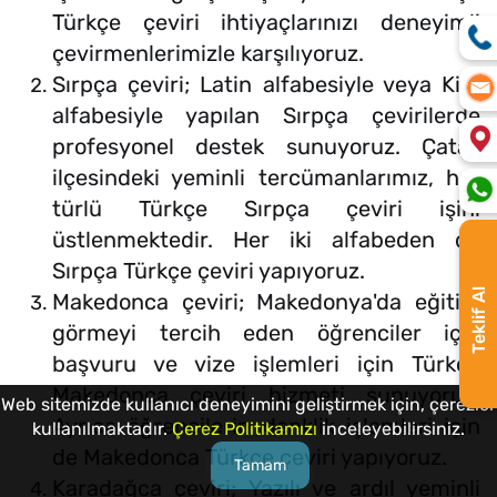
Türkçe çeviri ihtiyaçlarınızı deneyimli
çevirmenlerimizle karşılıyoruz.
Sırpça çeviri; Latin alfabesiyle veya Kiril
alfabesiyle yapılan Sırpça çevirilerde
profesyonel destek sunuyoruz. Çatak
ilçesindeki yeminli tercümanlarımız, her
türlü Türkçe Sırpça çeviri işini
üstlenmektedir. Her iki alfabeden de
Sırpça Türkçe çeviri yapıyoruz.
Teklif Al
Makedonca çeviri; Makedonya'da eğitim
görmeyi tercih eden öğrenciler için
başvuru ve vize işlemleri için Türkçe
Makedonca çeviri hizmeti sunuyoruz.
Web sitemizde kullanıcı deneyimini geliştirmek için, çerezler
Ayrıca öğrencilerin denklik işlemleri için
kullanılmaktadır.
Çerez Politikamızı
inceleyebilirsiniz.
de Makedonca Türkçe çeviri yapıyoruz.
Tamam
Karadağca çeviri; Yazılı ve ardıl yeminli