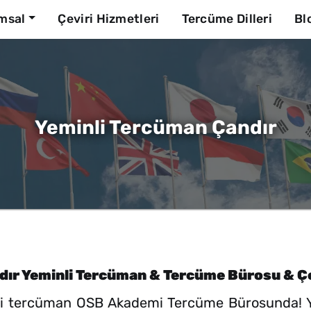
msal
Çeviri Hizmetleri
Tercüme Dilleri
Bl
Yeminli Tercüman Çandır
dır Yeminli Tercüman & Tercüme Bürosu & Çe
nli tercüman OSB Akademi Tercüme Bürosunda! Yaz