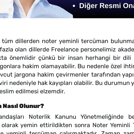
 dillerden noter yeminli tercüman bulunmakta
azla olan dillerde Freelance personelimiz akademi
ta önemlidir çünkü bir insan herhangi bir dili 
rgonlara hakim olamayabilir. Bu nedenle özel ih
cut jargona hakim çevirmenler tarafından yapılma
viri nedeniyle hak kayıpları olabilir. Bu durumun 
slim edilmesi elzemdir.
 Nasıl Olunur?
ndaşları Noterlik Kanunu Yönetmeliğinde belir
larak yemin ettirildikten sonra Noter Yeminl
ce yeminli tercüman çalışmaktadır. Zaman zama