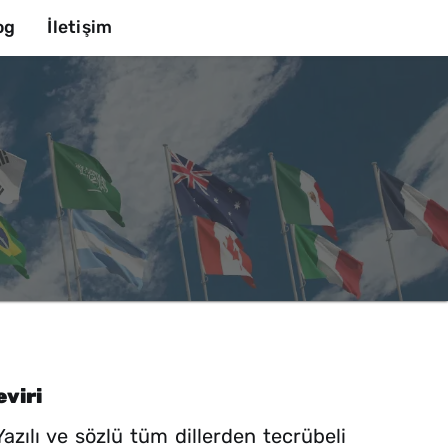
og
İletişim
viri
ılı ve sözlü tüm dillerden tecrübeli