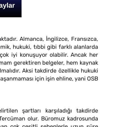
dır. Almanca, İngilizce, Fransızca,
k, hukuki, tıbbi gibi farklı alanlarda
çok iyi konuşuyor olabilir. Ancak her
timam gerektiren belgeler, hem kaynak
lıdır. Aksi takdirde özellikle hukuki
yaşanmaması için işin ehline, yani OSB
tilen şartları karşıladığı takdirde
i Tercüman olur. Büromuz kadrosunda
n çok çeşitli sebeplerle uzun süre