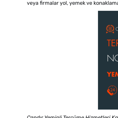
veya firmalar yol, yemek ve konaklam
Çandır Yeminli Tercüme Hizmetleri K