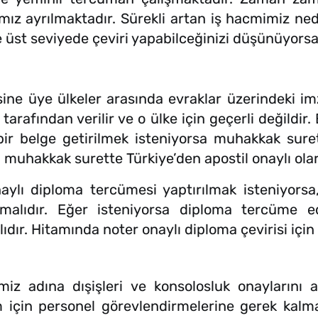
ımız ayrılmaktadır. Sürekli artan iş hacmimiz n
de üst seviyede çeviri yapabilceğinizi düşünüyorsan
ine üye ülkeler arasında evraklar üzerindeki im
e tarafından verilir ve o ülke için geçerli değildi
r belge getirilmek isteniyorsa muhakkak surett
a muhakkak surette Türkiye’den apostil onaylı ola
ylı diploma tercümesi yaptırılmak isteniyorsa, 
unmalıdır. Eğer isteniyorsa diploma tercüme
ıdır. Hitamında noter onaylı diploma çevirisi için 
z adına dışişleri ve konsolosluk onaylarını al
 için personel görevlendirmelerine gerek kalma