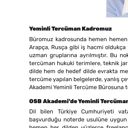
Yeminli Tercüman Kadromuz
Büromuz kadrosunda hemen hemen tüm
Arapça, Rusça gibi iş hacmi oldukça f
uzman gruplarına ayrılmıştır. Bu nok
tercüman hukuki terimlere, teknik ja
dilde hem de hedef dilde evrakta mev
tercüme yapılan belgelerde, yanlış çe
Akademi Yeminli Tercüme Bürosuna te
OSB Akademi’de Yeminli Tercüman
Dil bilen Türkiye Cumhuriyeti vata
başvurduğu noterde usulüne uygun o
hemen her dilden yüzlerce freelan