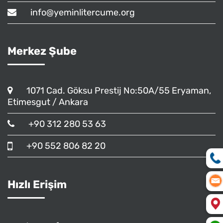
info@yeminlitercume.org
Merkez Şube
1071 Cad. Göksu Prestij No:50A/55 Eryaman,
Etimesgut / Ankara
+90 312 280 53 63
+90 552 806 82 20
Hızlı Erişim