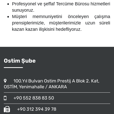
Profesyonel ve şeffaf Tercüme Bürosu hizmetleri
sunuyoruz.
Müşteri memnuniyetini önceleyen çalışma
prensiplerimizle, müşterilerimizle uzun süreli
kazan kazan ilişkisini hedefliyoruz.
Ostim Şube
100.Yıl Bulvarı Ostim Prestij A Blok 2. Kat,
OSTİM, Yenimahalle / ANKARA
+90 552 838 83 50
+90 312 394 39 78