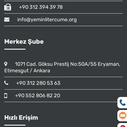
+90 312 394 39 78
info@yeminlitercume.org
Merkez Şube
1071 Cad. Göksu Prestij No:50A/55 Eryaman,
Etimesgut / Ankara
+90 312 280 53 63
+90 552 806 82 20
Hızlı Erişim